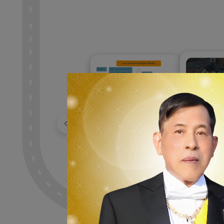
ก่อนหน้า
Survey to address
hazardous areas
ประชุมรับฟ
on curves along
ของประชาช
24/03/2569
|
Highway No. 1074.
เปิดเกาะกล
103
13/02/25
และติดตั้
จราจรบริเ
อำเภอคลอ