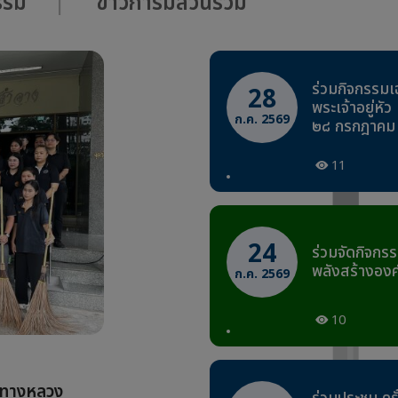
กรรม
ข่าวการมีส่วนร่วม
ร่วมกิจกรรมเ
28
พระเจ้าอยู่ห
ก.ค. 2569
๒๘ กรกฎาคม
11
24
ร่วมจัดกิจก
พลังสร้างองค์ก
ก.ค. 2569
10
มทางหลวง