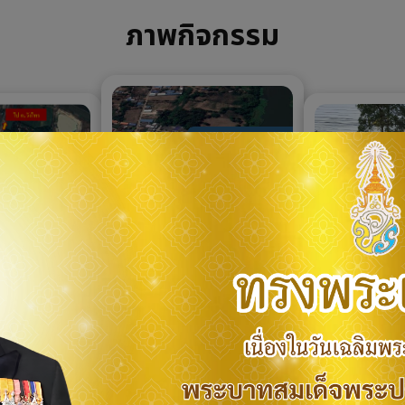
ภาพกิจกรรม
ังความคิดเห็น
สำรวจพื้นที่บ
ลงพื้นที่หารือแนวทาง
น เรื่องการ
เข้าโรงเรียน
ปรับปรุงถนนลอดใต้สะพาน
างเป็นสี่แยก
พัฒนาจินดาศักด
69
|
118
13/02/2569
ข้ามแม่น้ำปิง ทางหลวง
งไฟสัญญาณ
ทางหลวงหมาย
13/02/2569
|
112
หมายเลข 112
วณทางเข้า
งขลุง