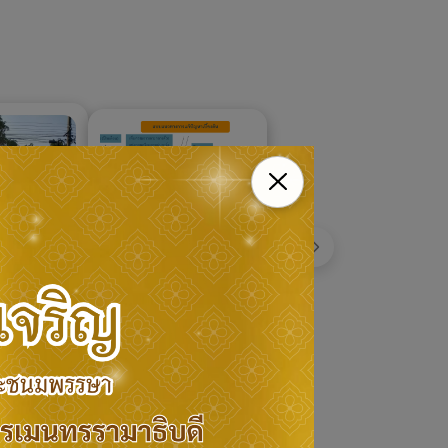
ถัดไป
การสำรวจเพื่อแก้ไข
จุดเสี่ยงบริเวณทาง
ริเวณทาง
โค้ง ทางหลวง
คลองลาน
13/02/2569
|
หมายเลข 1074
ิ์
107
|
104
เลข 1117